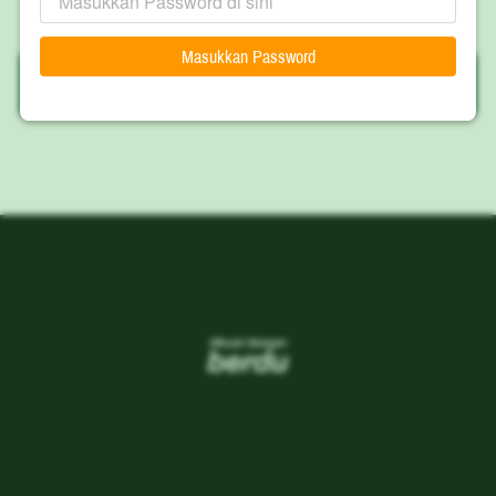
Masukkan Password
`
WIYORO
`