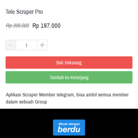
Tele Scraper Pro
Rp 197.000
Rp 399.000
Beli Sekarang
`
Tambah ke Keranjang
`
Aplikasi Scraper Member telegram, bisa ambil semua member 
dalam sebuah Group