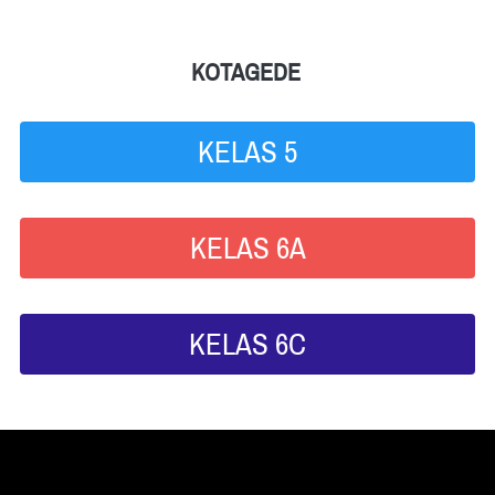
KOTAGEDE 
KELAS 5
`
KELAS 6A
`
KELAS 6C
`