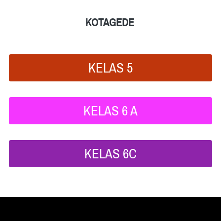
KOTAGEDE 
KELAS 5
`
KELAS 6 A
`
KELAS 6C
`