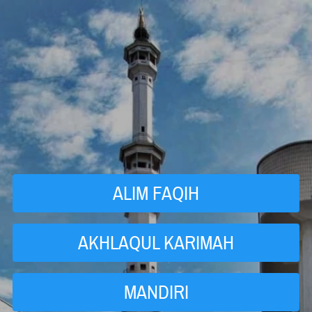
ALIM FAQIH
`
AKHLAQUL KARIMAH
`
MANDIRI
`