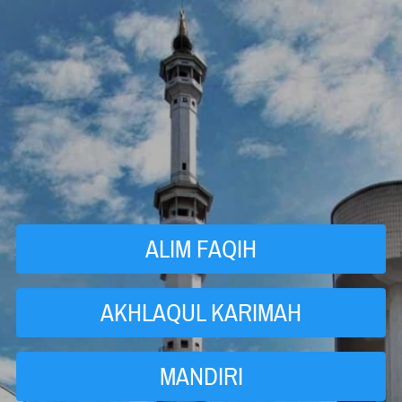
ALIM FAQIH
`
AKHLAQUL KARIMAH
`
MANDIRI
`